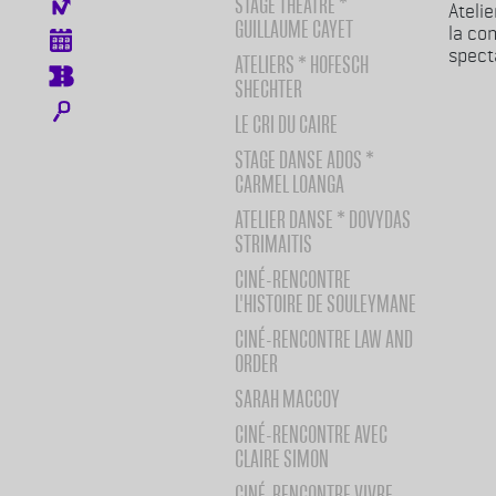
STAGE THÉÂTRE *
Menu icones
Atelie
GUILLAUME CAYET
la co
spect
ATELIERS * HOFESCH
SHECHTER
LE CRI DU CAIRE
STAGE DANSE ADOS *
CARMEL LOANGA
ATELIER DANSE * DOVYDAS
STRIMAITIS
CINÉ-RENCONTRE
L'HISTOIRE DE SOULEYMANE
CINÉ-RENCONTRE LAW AND
ORDER
SARAH MACCOY
CINÉ-RENCONTRE AVEC
CLAIRE SIMON
CINÉ-RENCONTRE VIVRE,