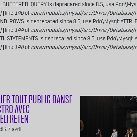
_BUFFERED_QUERY is deprecated since 8.5, use Pdo\My
)
(line
140
of
core/modules/mysql/src/Driver/Database/
ND_ROWS is deprecated since 8.5, use Pdo\Mysql::ATTR
)
(line
144
of
core/modules/mysql/src/Driver/Database/
I_STATEMENTS is deprecated since 8.5, use Pdo\Mysql:
)
(line
148
of
core/modules/mysql/src/Driver/Database/
LIER TOUT PUBLIC DANSE
CTRO AVEC
ELFRETEN
i 27 avril