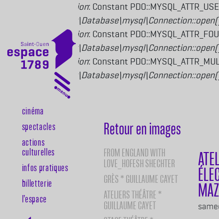
Deprecated function
: Constant PDO::MYSQL_ATTR_USE
Drupal\mysql\Driver\Database\mysql\Connection::open(
Deprecated function
: Constant PDO::MYSQL_ATTR_FOU
Drupal\mysql\Driver\Database\mysql\Connection::open(
Deprecated function
: Constant PDO::MYSQL_ATTR_MULT
Drupal\mysql\Driver\Database\mysql\Connection::open(
Aller au contenu principal
Cinéma
Navigation principale
Retour en images
Spectacles
Actions
culturelles
FROM ENGLAND WITH
ATE
LOVE_HOFESH SHECHTER
Infos pratiques
ÉLE
GRÈS * GUILLAUME CAYET
Billetterie
MAZ
ATELIERS THÉÂTRE *
l’espace
GUILLAUME CAYET
Body
samed