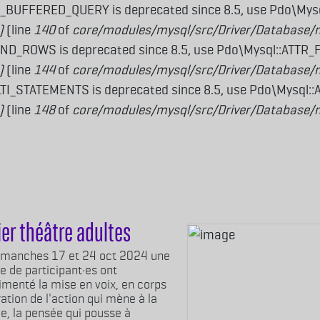
_BUFFERED_QUERY is deprecated since 8.5, use Pdo\My
)
(line
140
of
core/modules/mysql/src/Driver/Database/
ND_ROWS is deprecated since 8.5, use Pdo\Mysql::ATTR
)
(line
144
of
core/modules/mysql/src/Driver/Database/
I_STATEMENTS is deprecated since 8.5, use Pdo\Mysql:
)
(line
148
of
core/modules/mysql/src/Driver/Database/
ier théâtre adultes
imanches 17 et 24 oct 2024 une
e de participant·es ont
imenté la mise en voix, en corps
ration de l'action qui mène à la
e, la pensée qui pousse à