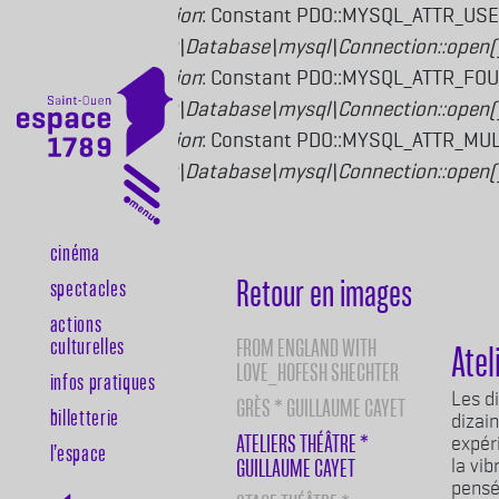
Deprecated function
: Constant PDO::MYSQL_ATTR_USE
Drupal\mysql\Driver\Database\mysql\Connection::open(
Deprecated function
: Constant PDO::MYSQL_ATTR_FOU
Drupal\mysql\Driver\Database\mysql\Connection::open(
Deprecated function
: Constant PDO::MYSQL_ATTR_MULT
Drupal\mysql\Driver\Database\mysql\Connection::open(
Aller au contenu principal
Cinéma
Navigation principale
Retour en images
Spectacles
Actions
culturelles
FROM ENGLAND WITH
Atel
LOVE_HOFESH SHECHTER
Infos pratiques
Body
Les d
GRÈS * GUILLAUME CAYET
Billetterie
dizain
ATELIERS THÉÂTRE *
expér
l’espace
GUILLAUME CAYET
la vib
pensé