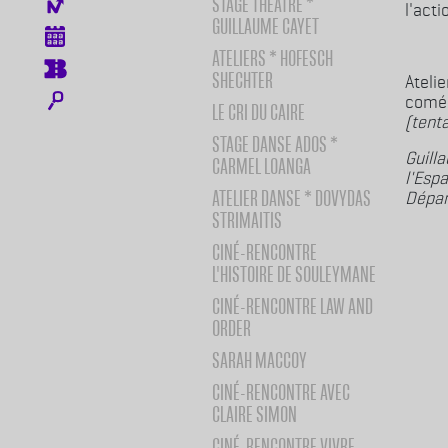
STAGE THÉÂTRE *
Menu icones
l'acti
GUILLAUME CAYET
ATELIERS * HOFESCH
SHECHTER
Ateli
coméd
LE CRI DU CAIRE
(tent
STAGE DANSE ADOS *
Guill
CARMEL LOANGA
l'Esp
ATELIER DANSE * DOVYDAS
Dépar
STRIMAITIS
CINÉ-RENCONTRE
L'HISTOIRE DE SOULEYMANE
CINÉ-RENCONTRE LAW AND
ORDER
SARAH MACCOY
CINÉ-RENCONTRE AVEC
CLAIRE SIMON
CINÉ-RENCONTRE VIVRE,