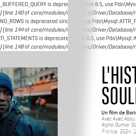
_BUFFERED_QUERY is deprecated since 8.5, use Pdo\My
)
(line
140
of
core/modules/mysql/src/Driver/Database/
ND_ROWS is deprecated since 8.5, use Pdo\Mysql::ATTR
)
(line
144
of
core/modules/mysql/src/Driver/Database/
I_STATEMENTS is deprecated since 8.5, use Pdo\Mysql:
)
(line
148
of
core/modules/mysql/src/Driver/Database/
L'HIS
SOUL
Bori
Avec Abou 
Alpha Oumar S
France, 2024, 