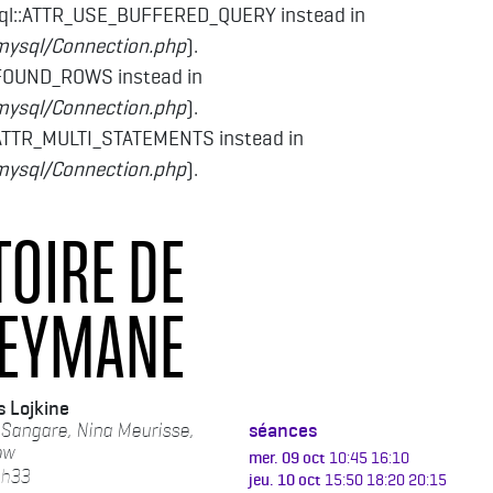
sql::ATTR_USE_BUFFERED_QUERY instead in
mysql/Connection.php
).
_FOUND_ROWS instead in
mysql/Connection.php
).
:ATTR_MULTI_STATEMENTS instead in
mysql/Connection.php
).
TOIRE DE
EYMANE
s Lojkine
Sangare, Nina Meurisse,
séances
ow
mer. 09 oct
10:45
16:10
1h33
jeu. 10 oct
15:50
18:20
20:15