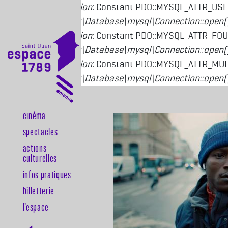
Deprecated function
: Constant PDO::MYSQL_ATTR_USE
Drupal\mysql\Driver\Database\mysql\Connection::open(
Deprecated function
: Constant PDO::MYSQL_ATTR_FOU
Drupal\mysql\Driver\Database\mysql\Connection::open(
Deprecated function
: Constant PDO::MYSQL_ATTR_MULT
Drupal\mysql\Driver\Database\mysql\Connection::open(
Aller au contenu principal
Cinéma
Navigation principale
Spectacles
Actions
culturelles
Infos pratiques
Billetterie
l’espace