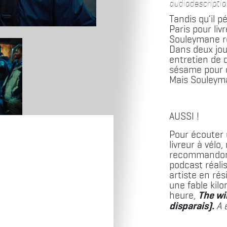
audiodescriptio
Tandis qu’il p
Paris pour liv
Souleymane ré
Dans deux jour
entretien de 
sésame pour o
Mais Souleyma
AUSSI !
Pour écouter 
livreur à vélo
recommandon
podcast réali
artiste en ré
une fable kil
heure,
The win
disparais).
A 