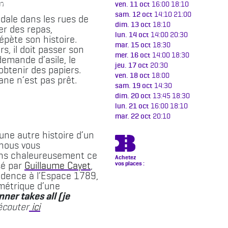
n
ven. 11 oct
16:00
18:10
sam. 12 oct
14:10
21:00
édale dans les rues de
dim. 13 oct
18:10
rer des repas,
lun. 14 oct
14:00
20:30
pète son histoire.
mar. 15 oct
18:30
s, il doit passer son
mer. 16 oct
14:00
18:30
demande d’asile, le
jeu. 17 oct
20:30
btenir des papiers.
ven. 18 oct
18:00
ne n’est pas prêt.
sam. 19 oct
14:30
dim. 20 oct
13:45
18:30
lun. 21 oct
16:00
18:10
mar. 22 oct
20:10
une autre histoire d’un
, nous vous
s chaleureusement ce
sé par
Guillaume Cayet
,
sidence à l’Espace 1789,
ométrique d’une
ner takes all (je
écouter
ici