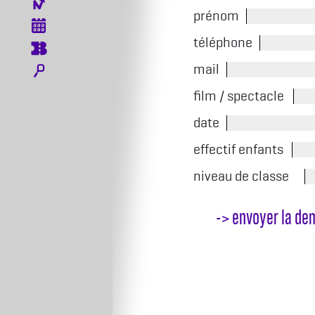
Menu icones
prénom
téléphone
mail
film / spectacle
date
effectif enfants
niveau de classe
-> envoyer la d