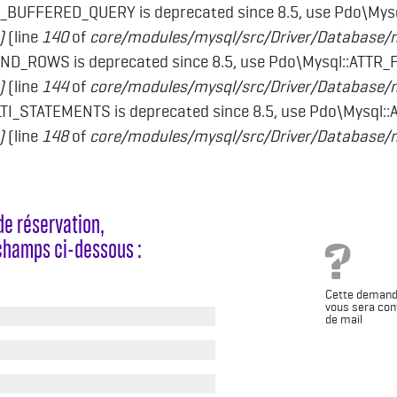
_BUFFERED_QUERY is deprecated since 8.5, use Pdo\My
)
(line
140
of
core/modules/mysql/src/Driver/Database/
ND_ROWS is deprecated since 8.5, use Pdo\Mysql::ATTR
)
(line
144
of
core/modules/mysql/src/Driver/Database/
I_STATEMENTS is deprecated since 8.5, use Pdo\Mysql:
)
(line
148
of
core/modules/mysql/src/Driver/Database/
e réservation,
 champs ci-dessous :
Cette demand
vous sera co
de mail