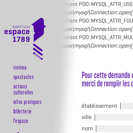
Deprecated function
: Constant PDO::MYSQL_ATTR_USE
Drupal\mysql\Driver\Database\mysql\Connection::open(
Deprecated function
: Constant PDO::MYSQL_ATTR_FOU
Drupal\mysql\Driver\Database\mysql\Connection::open(
Deprecated function
: Constant PDO::MYSQL_ATTR_MULT
Drupal\mysql\Driver\Database\mysql\Connection::open(
Aller au contenu principal
Cinéma
Navigation principale
Pour cette demande d
Spectacles
merci de remplir les
Actions
culturelles
Infos pratiques
établissement
Billetterie
ville
l’espace
nom