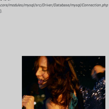
core/modules/mysql/src/Driver/Database/mysql/Connection.php
).
Aller au contenu principal