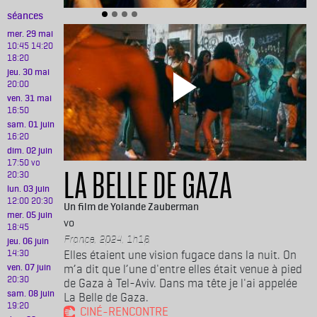
séances
mer. 29 mai
10:45
14:20
18:20
jeu. 30 mai
20:00
ven. 31 mai
16:50
sam. 01 juin
16:20
dim. 02 juin
17:50 vo
LA BELLE DE GAZA
20:30
lun. 03 juin
12:00
20:30
Yolande Zauberman
mer. 05 juin
vo
18:45
France, 2024, 1h16
jeu. 06 juin
14:30
Elles étaient une vision fugace dans la nuit. On
ven. 07 juin
m’a dit que l’une d'entre elles était venue à pied
20:30
de Gaza à Tel-Aviv. Dans ma tête je l'ai appelée
sam. 08 juin
La Belle de Gaza.
19:20
CINÉ-RENCONTRE