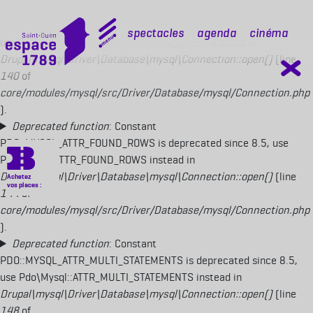
Deprecated function
: Constant
PDO::MYSQL_ATTR_USE_BUFFERED_QUERY is deprecated since 8.5,
mobile top
Spectacles
Agenda
Cinéma
use Pdo\Mysql::ATTR_USE_BUFFERED_QUERY instead in
Drupal\mysql\Driver\Database\mysql\Connection::open()
(line
140
of
core/modules/mysql/src/Driver/Database/mysql/Connection.php
).
Deprecated function
: Constant
PDO::MYSQL_ATTR_FOUND_ROWS is deprecated since 8.5, use
Pdo\Mysql::ATTR_FOUND_ROWS instead in
Drupal\mysql\Driver\Database\mysql\Connection::open()
(line
144
of
core/modules/mysql/src/Driver/Database/mysql/Connection.php
).
Deprecated function
: Constant
PDO::MYSQL_ATTR_MULTI_STATEMENTS is deprecated since 8.5,
use Pdo\Mysql::ATTR_MULTI_STATEMENTS instead in
Drupal\mysql\Driver\Database\mysql\Connection::open()
(line
148
of