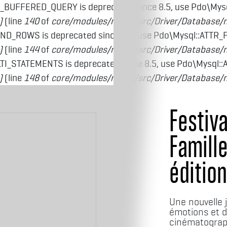
_BUFFERED_QUERY is deprecated since 8.5, use Pdo\My
)
(line
140
of
core/modules/mysql/src/Driver/Database/
ND_ROWS is deprecated since 8.5, use Pdo\Mysql::ATTR
)
(line
144
of
core/modules/mysql/src/Driver/Database/
I_STATEMENTS is deprecated since 8.5, use Pdo\Mysql:
)
(line
148
of
core/modules/mysql/src/Driver/Database/
Festiva
Famill
édition
Une nouvelle 
émotions et 
cinématograp