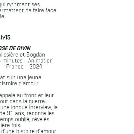
 qui rythment ses
permettent de faire face
de.
5h45
SE DE DIVIN
lissière et Bogdan
5 minutes - Animation
 - France - 2024
at suit une jeune
istoire d’amour
appelé au front et leur
out dans la guerre.
une longue interview, la
e 91 ans, raconte les
temps oublié, révélés
ère fois.
l d’une histoire d’amour