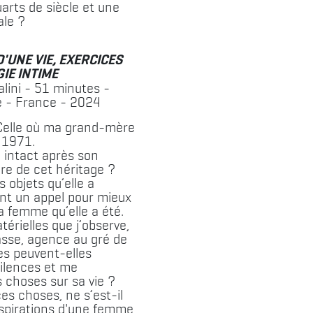
arts de siècle et une
ale ?
'UNE VIE, EXERCICES
IE INTIME
alini - 51 minutes -
 - France - 2024
Celle où ma grand-mère
 1971.
é intact après son
ire de cet héritage ?
s objets qu’elle a
nt un appel pour mieux
 femme qu’elle a été.
érielles que j’observe,
sse, agence au gré de
s peuvent-elles
ilences et me
choses sur sa vie ?
ces choses, ne s’est-il
aspirations d'une femme