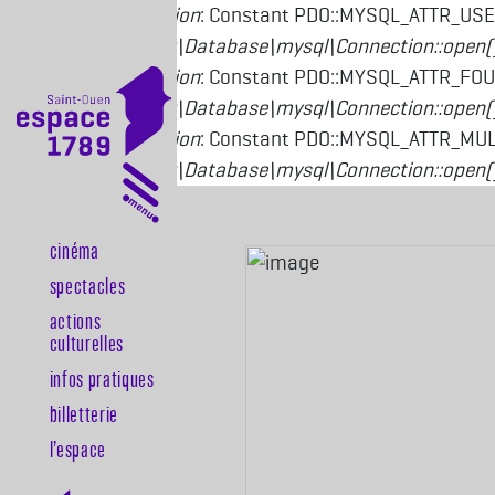
Deprecated function
: Constant PDO::MYSQL_ATTR_USE
Drupal\mysql\Driver\Database\mysql\Connection::open(
Deprecated function
: Constant PDO::MYSQL_ATTR_FOU
Drupal\mysql\Driver\Database\mysql\Connection::open(
Deprecated function
: Constant PDO::MYSQL_ATTR_MULT
Drupal\mysql\Driver\Database\mysql\Connection::open(
Aller au contenu principal
Cinéma
Navigation principale
Spectacles
Actions
culturelles
Infos pratiques
Billetterie
l’espace