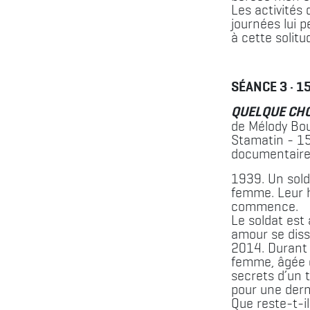
Les activités
journées lui 
à cette solitu
SÉANCE 3 · 1
QUELQUE CHO
de Mélody Bou
Stamatin - 1
documentaire
1939. Un sold
femme. Leur h
commence.
Le soldat est 
amour se diss
2014. Durant 
femme, âgée d
secrets d’un 
pour une derni
Que reste-t-i