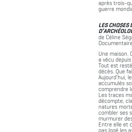
après trois-qu
guerre mondi
LES CHOSES D
D’ARCHÉOLOG
de Céline Ség
Documentaire
Une maison. 
a vécu depuis
Tout est rest
décès. Que fa
Aujourd’hui, le
accumulés so
comprendre la
Les traces mat
décompte, cla
natures morte
combler ses s
murmurer des 
Entre elle et 
pas logé les 