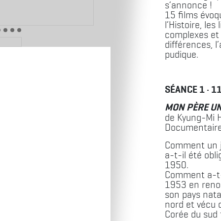
s’annonce !
15 films évoq
l’Histoire, les
complexes et f
différences, l
pudique.
SÉANCE 1 · 1
MON PÈRE UN
de Kyung-Mi 
Documentaire
Comment un j
a-t-il été obl
1950.
Comment a-t-
1953 en reno
son pays nata
nord et vécu
Corée du sud 