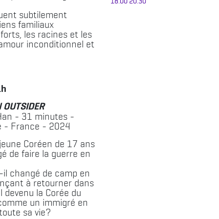
18:00
20:30
uent subtilement
 liens familiaux
orts, les racines et les
’amour inconditionnel et
1h
 OUTSIDER
Han - 31 minutes -
 - France - 2024
eune Coréen de 17 ans
igé de faire la guerre en
il changé de camp en
nçant à retourner dans
l devenu la Corée du
 comme un immigré en
toute sa vie?