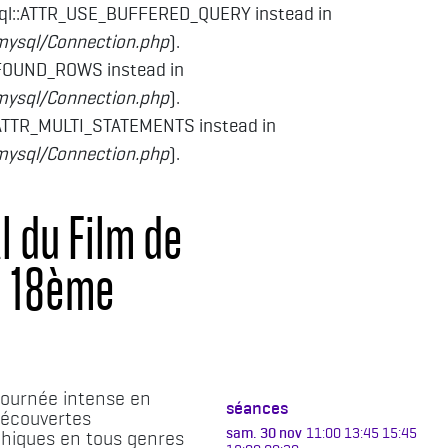
sql::ATTR_USE_BUFFERED_QUERY instead in
mysql/Connection.php
).
_FOUND_ROWS instead in
mysql/Connection.php
).
:ATTR_MULTI_STATEMENTS instead in
mysql/Connection.php
).
l du Film de
e 18ème
journée intense en
séances
découvertes
sam. 30 nov
11:00
13:45
15:45
hiques en tous genres