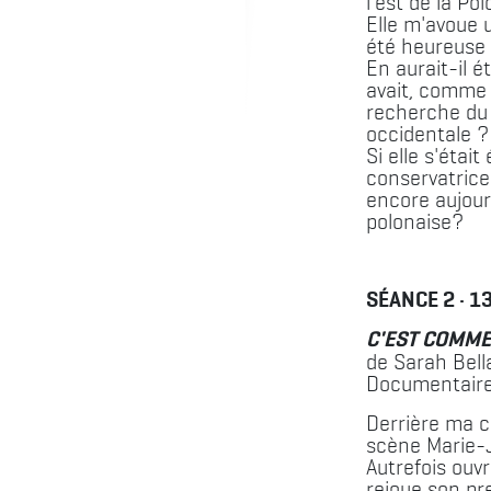
l'est de la Po
Elle m'avoue u
été heureuse 
En aurait-il é
avait, comme m
recherche du
occidentale ?
Si elle s'étai
conservatrice
encore aujourd
polonaise?
SÉANCE 2 · 1
C'EST COMME
de Sarah Bell
Documentaire
Derrière ma c
scène Marie-
Autrefois ouvri
rejoue son pre