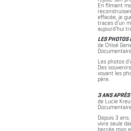
En filmant ma
reconstruisan
effacée, je gu
traces d'un m
aujourd'hui t
LES PHOTOS 
de Chloé Gene
Documentaire
Les photos d’
Des souvenirs
voyant les p
père.
3 ANS APRÈS
de Lucie Kreu
Documentaire
Depuis 3 ans
vivre seule da
bercée mon e