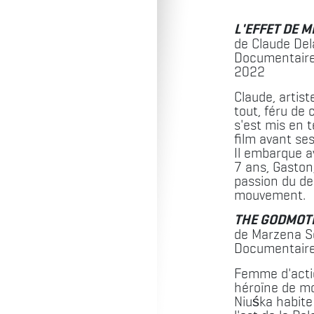
L'EFFET DE M
de Claude Del
Documentaire 
2022
Claude, artist
tout, féru de
s'est mis en t
film avant ses
Il embarque av
7 ans, Gaston,
passion du de
mouvement.
THE GODMOT
de Marzena S
Documentaire
Femme d'actio
héroïne de m
Niuśka habite 