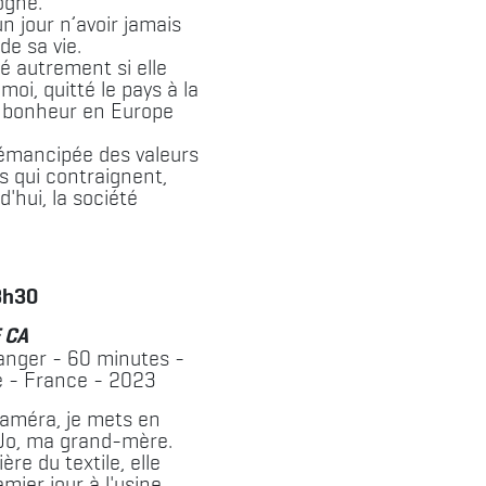
logne.
n jour n’avoir jamais
de sa vie.
té autrement si elle
oi, quitté le pays à la
 bonheur en Europe
t émancipée des valeurs
s qui contraignent,
'hui, la société
3h30
 CA
anger - 60 minutes -
 - France - 2023
améra, je mets en
Jo, ma grand-mère.
ère du textile, elle
mier jour à l'usine.